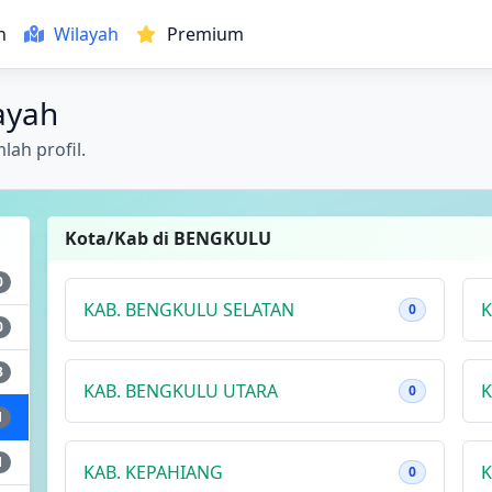
h
Wilayah
Premium
ayah
lah profil.
Kota/Kab di BENGKULU
0
KAB. BENGKULU SELATAN
K
0
0
3
KAB. BENGKULU UTARA
K
0
1
1
KAB. KEPAHIANG
K
0