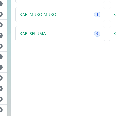
1
KAB. MUKO MUKO
K
0
1
0
KAB. SELUMA
K
0
7
3
1
1
0
0
0
0