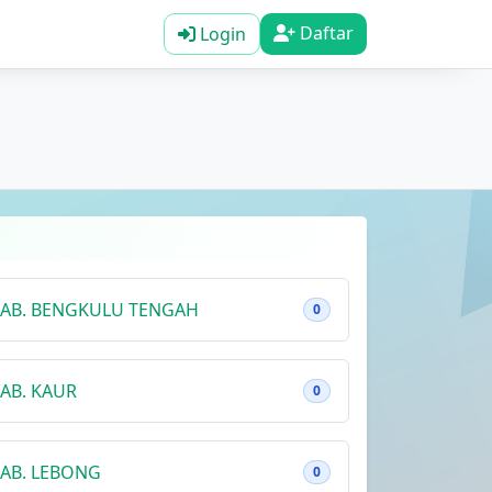
Daftar
Login
AB. BENGKULU TENGAH
0
AB. KAUR
0
AB. LEBONG
0