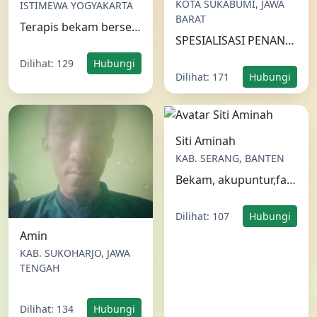
Dilihat: 129
Hubungi
Dilihat: 171
Hubungi
Siti Aminah
KAB. SERANG, BANTEN
Bekam, akupuntur,fasdu,topung,akupresur
Dilihat: 107
Hubungi
Amin
KAB. SUKOHARJO, JAWA
TENGAH
Dilihat: 134
Hubungi
«
1
2
»