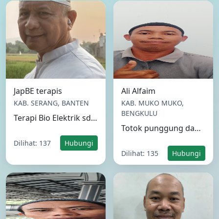
JapBE terapis
Ali Alfaim
KAB. SERANG, BANTEN
KAB. MUKO MUKO,
BENGKULU
Terapi Bio Elektrik sdh 10 tahun, Wu wei Lintah terapi, Bekam dan Kurafuntur.
Totok punggung dan Bekam
Dilihat: 137
Hubungi
Dilihat: 135
Hubungi