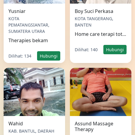
PEMATANGSIANTAR,
BANTEN
SUMATERA UTARA
Home care terapi totok punggung dan bekam untuk stroke jantung Parkinson asam lambung dll
Therapies bekam
Dilihat: 140
Hubungi
Dilihat: 134
Hubungi
Wahid
Assund Massage
Therapy
KAB. BANTUL, DAERAH
KOTA SUKABUMI, JAWA
ISTIMEWA YOGYAKARTA
BARAT
Terapis bekam bersertifikat bisa dipanggil ke rumah
SPESIALISASI PENANGANAN KELUHAN POSTURAL SAKIT PINGGANG CEDERA PASCA OLAH RAGA KESELEO DAN EYARAF KEJEPIT