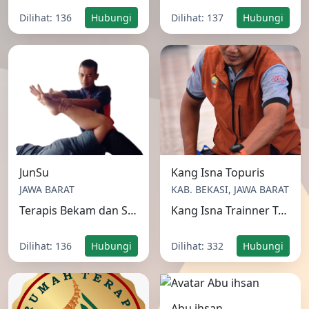
JunSu
Kang Isna Topuris
JAWA BARAT
KAB. BEKASI, JAWA BARAT
Terapis Bekam dan Stretching Pijat Thailand
Kang Isna Trainner Topung dan Bekam
Dilihat: 136
Hubungi
Dilihat: 332
Hubungi
Abu ihsan
KAB. KARAWANG, JAWA
BARAT