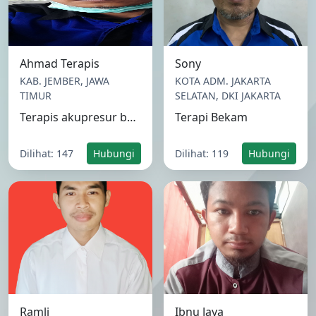
Ahmad Terapis
Sony
KAB. JEMBER, JAWA
KOTA ADM. JAKARTA
TIMUR
SELATAN, DKI JAKARTA
Terapis akupresur bersertifikat
Terapi Bekam
Dilihat: 147
Hubungi
Dilihat: 119
Hubungi
Ramli
Ibnu Jaya
KAB. KUBU RAYA,
KAB. BLORA, JAWA
KALIMANTAN BARAT
TENGAH