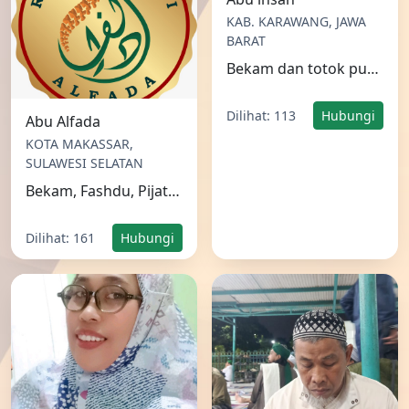
Bekam dan totok punggung
Dilihat: 113
Hubungi
Abu Alfada
KOTA MAKASSAR,
SULAWESI SELATAN
Bekam, Fashdu, Pijat Kebugaran Pria, Akupuntur dll
Dilihat: 161
Hubungi
Yusniar
Boy Suci Perkasa
KOTA
KOTA TANGERANG,