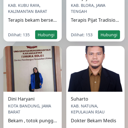
Terapis bekam bersertifikat
Terapis Pijat Tradisional, Refleksi, dan Bekam bersertifikat
Dilihat: 135
Hubungi
Dilihat: 153
Hubungi
Dini Haryani
Suharto
KOTA BANDUNG, JAWA
KAB. NATUNA,
BARAT
KEPULAUAN RIAU
Bekam , totok punggung dan akupuntur
Dokter Bekam Medis
Dilihat: 136
Hubungi
Dilihat: 137
Hubungi